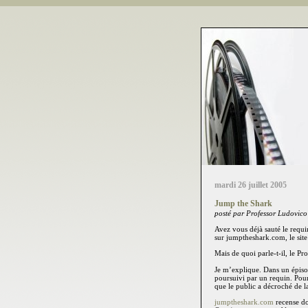
mardi 26 juillet 2005
Jump the Shark
posté par Professor Ludovico
Avez vous déjà sauté le requin
sur jumptheshark.com, le site
Mais de quoi parle-t-il, le P
Je m’explique. Dans un épis
poursuivi par un requin. Pour 
que le public a décroché de l
jumptheshark.com
recense do