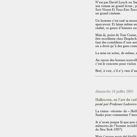
N’est pas David Lynch ou Sta
son roman au grand écran ; pa
Suis Vivant Et Vous Etes Tous
un grand cinéaste.
Un homme s’est rasé sa mous
apercevoir. Et laisse même en
réalité, ce genre d’histoire o
Mais là, point de Tom Cruise,
être excellente chez Desplechi
faut des comédiens d’une autre
on a droit qu’à des gens com
La mise en scène, de même, es
Au rayon des bonnes nouvelles
c’est le concerto pour violon
Bref, à voir, s’il n’y rien d’au
dimanche 24 juillet 2005
Halloween, ou l’art du cad
posté par Professor Ludovico
La vision –récente- de «
Hall
Snake pour commenter l’œuvr
Je n’avais jusque là que peu 
mémoires de l’homme invisib
de
New York 1997
).
Mais j’avoue avoir été bluff