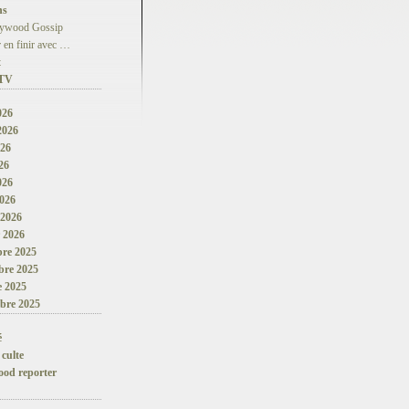
ns
lywood Gossip
 en finir avec …
t
 TV
026
 2026
026
26
026
026
 2026
r 2026
re 2025
re 2025
e 2025
bre 2025
é
 culte
ood reporter