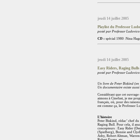
jeudi 14 juillet 2005
Playlist du Professor Ludo
posté par Professor Ludovico
CD :
spécial 1980 :Nina Hage
jeudi 14 juillet 2005
Easy Riders, Raging Bulls
posté par Professor Ludovico
Un livre de Peter Biskind (e
Un documentaire existe auss
Considérant que cet ouvrage 
aimons à Cinefast, je me propo
français, où, pour des raisons
est comme ça, le Professor L
L’histoire
Peter Biskind, rédac’ chef du
Raging Bull. Pour cela, il ana
concepteurs : Easy Rider (De
(Spielberg), Bonnie and Clyde
Asby, Robert Altman, Warren 
Robert Evans, etc.