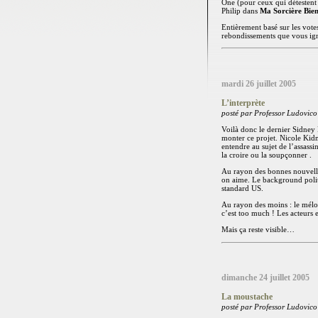
One (pour ceux qui détestent 
Philip dans
Ma Sorcière Bie
Entièrement basé sur les votes
rebondissements que vous i
mardi 26 juillet 2005
L’interprète
posté par Professor Ludovico
Voilà donc le dernier Sidney 
monter ce projet. Nicole Kidm
entendre au sujet de l’assassi
la croire ou la soupçonner .
Au rayon des bonnes nouvelles
on aime. Le background politi
standard US.
Au rayon des moins : le mélo 
c’est too much ! Les acteurs 
Mais ça reste visible…
dimanche 24 juillet 2005
La moustache
posté par Professor Ludovico