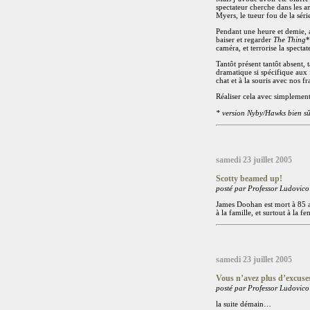
spectateur cherche dans les a
Myers, le tueur fou de la séri
Pendant une heure et demie, a
baiser et regarder
The Thing
*
caméra, et terrorise la specta
Tantôt présent tantôt absent,
dramatique si spécifique aux 
chat et à la souris avec nos fr
Réaliser cela avec simplemen
* version Nyby/Hawks bien s
samedi 23 juillet 2005
Scotty beamed up!
posté par Professor Ludovico
James Doohan est mort à 85 an
à la famille, et surtout à la 
samedi 23 juillet 2005
Vous n’avez plus d’excuse
posté par Professor Ludovico
la suite démain…