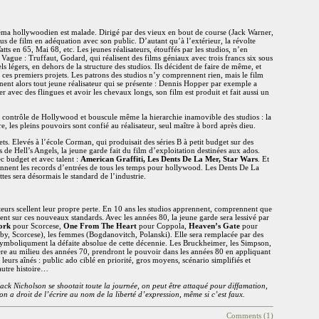
néma hollywoodien est malade. Dirigé par des vieux en bout de course (Jack Warner,
lus de film en adéquation avec son public. D’autant qu’à l’extérieur, la révolte
tts en 65, Mai 68, etc. Les jeunes réalisateurs, étouffés par les studios, n’en
Vague : Truffaut, Godard, qui réalisent des films géniaux avec trois francs six sous
els légers, en dehors de la structure des studios. Ils décident de faire de même, et
 ces premiers projets. Les patrons des studios n’y comprennent rien, mais le film
gnent alors tout jeune réalisateur qui se présente : Dennis Hopper par exemple a
er avec des flingues et avoir les chevaux longs, son film est produit et fait aussi un
 contrôle de Hollywood et bouscule même la hierarchie inamovible des studios : la
e, les pleins pouvoirs sont confié au réalisateur, seul maître à bord après dieu.
ts. Elevés à l’école Corman, qui produisait des séries B à petit budget sur des
 de Hell’s Angels, la jeune garde fait du film d’exploitation destinées aux ados.
c budget et avec talent :
American Graffiti, Les Dents De La Mer, Star Wars
. Et
ennent les records d’entrées de tous les temps pour hollywood. Les Dents De La
es sera désormais le standard de l’industrie.
sateurs scellent leur propre perte. En 10 ans les studios apprennent, comprennent que
lent sur ces nouveaux standards. Avec les années 80, la jeune garde sera lessivé par
ork
pour Scorcese,
One From The Heart
pour Coppola,
Heaven’s Gate
pour
by, Scorcese), les femmes (Bogdanovitch, Polanski). Elle sera remplacée par des
 symboliqument la défaite absolue de cette décennie. Les Bruckheimer, les Simpson,
re au milieu des années 70, prendront le pouvoir dans les années 80 en appliquant
r leurs aînés : public ado ciblé en priorité, gros moyens, scénario simplifiés et
autre histoire…
Jack Nicholson se shootait toute la journée, on peut être attaqué pour diffamation,
n a droit de l’écrire au nom de la liberté d’expression, même si c’est faux.
Comments (1)