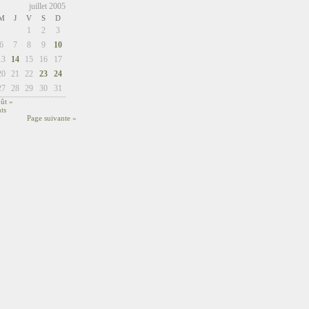
juillet 2005
M
J
V
S
D
1
2
3
6
7
8
9
10
13
14
15
16
17
20
21
22
23
24
27
28
29
30
31
ût »
ts
Page suivante »