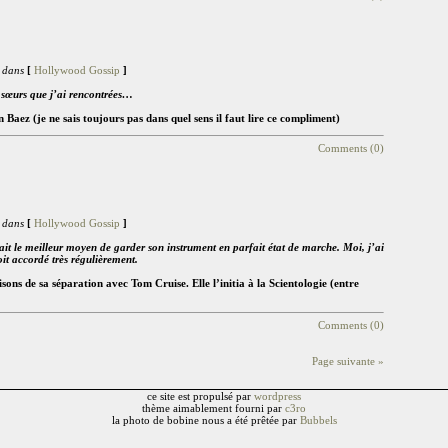
 dans
[
Hollywood Gossip
]
s sœurs que j’ai rencontrées…
Baez (je ne sais toujours pas dans quel sens il faut lire ce compliment)
Comments (0)
 dans
[
Hollywood Gossip
]
était le meilleur moyen de garder son instrument en parfait état de marche. Moi, j’ai
it accordé très régulièrement.
sons de sa séparation avec Tom Cruise. Elle l’initia à la Scientologie (entre
Comments (0)
Page suivante »
ce site est propulsé par
wordpress
thème aimablement fourni par
c3ro
la photo de bobine nous a été prêtée par
Bubbels