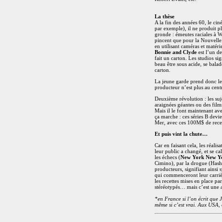
La thèse
A la fin des années 60, le ci
par exemple), il ne produit p
gronde : émeutes raciales à Wa
pincent que pour la Nouvelle 
en utilisant caméras et matéri
Bonnie and Clyde
est l’un de
fait un carton. Les studios si
beau être sous acide, se balad
carton.
La jeune garde prend donc le
producteur n’est plus au centr
Deuxième révolution : les suje
araignées géantes ou des films
Mais il le font maintenant ave
ça marche : ces séries B devi
Mer, avec ces 100M$ de recett
Et puis vint la chute…
Car en faisant cela, les réali
leur public a changé, et se ca
les échecs (
New York New Y
Cimino), par la drogue (Hash
producteurs, signifiant ainsi
qui commenceront leur carriè
les recettes mises en place pa
stéréotypés… mais c’est une 
*en France si l’on écrit que 
même si c’est vrai. Aux USA, o