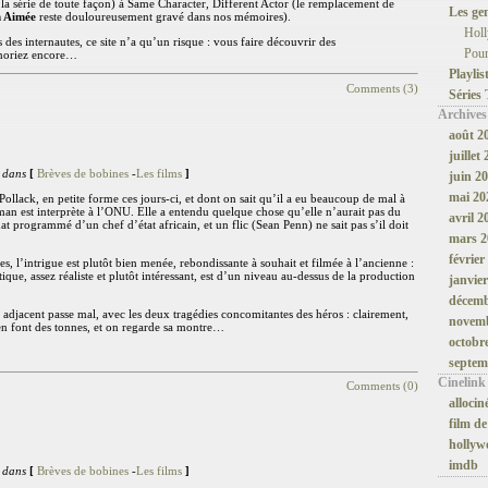
la série de toute façon) à Same Character, Different Actor (le remplacement de
Les ge
n Aimée
reste douloureusement gravé dans nos mémoires).
Hol
 des internautes, ce site n’a qu’un risque : vous faire découvrir des
Pour
gnoriez encore…
Playlis
Comments (3)
Séries
Archives
août 2
juillet
 dans
[
Brèves de bobines
-
Les films
]
juin 2
mai 20
Pollack, en petite forme ces jours-ci, et dont on sait qu’il a eu beaucoup de mal à
an est interprète à l’ONU. Elle a entendu quelque chose qu’elle n’aurait pas du
avril 2
nat programmé d’un chef d’état africain, et un flic (Sean Penn) ne sait pas s’il doit
mars 2
février
, l’intrigue est plutôt bien menée, rebondissante à souhait et filmée à l’ancienne :
que, assez réaliste et plutôt intéressant, est d’un niveau au-dessus de la production
janvie
décemb
adjacent passe mal, avec les deux tragédies concomitantes des héros : clairement,
novemb
en font des tonnes, et on regarde sa montre…
octobr
septem
Cinelink
Comments (0)
allocin
film de
hollyw
imdb
 dans
[
Brèves de bobines
-
Les films
]