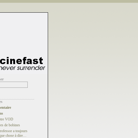
her
es
ntaire
ms
otre VOD
es de bobines
rofessor a toujours
que chose à dire…