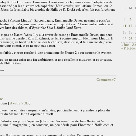
nley Kubrick qui veut. Emmanuel Carrère en fait la preuve avec l’adaptation de
ssionné par les histoires schizophrène (
L’adversaire
, sur l’affaire Roman, ou
Je
L
M
 Morts
, la formidable biographie de Philippe K. Dick) cela n’en fait pas forcément
4
5
tache (Vincent Lindon). Sa compagne, Emmanuelle Devos, ne semble pas s’en
tendre qu’il n’a jamais eu de moustache … qui dit vrai ? Errant entre fantasme et
11
12
uvre bien des abîmes, d’
Eyes wide Shut
à
Mulholland Drive
.
18
19
 et pas de Naomi Watts. Il y a là erreur de casting : Emmanuelle Devos, qui peut
ns (sauf le dernier, Rois Et Reines), est ici à contre emploi. Idem pour Lindon. Il
25
26
 trempe, au bord de la folie, des Nicholson, des Cruise, il faut un roc de pierre ;
« Juin
Ao
me vous et moi, et ca ne peut pas passer…
« Précéden
t faible , et trop proche d’une dramatique de France 2 pour soutenir le rythme.
, on notera enfin une fin ambitieuse, et une excellente musique, et pour cause,
 de Philip Glass…
tre.
Comments (0)
re
 dans
[
A votre VOD
]
oween, la nuit des masques
», m’amène, ponctuellement, à prendre la place du
e du Maître : John Carpenter himself.
d’admiration pour Carpenter (
Christine, Les aventures de Jack Burton et les
le
, une filmographie, j’en conviens, un peu décalé pour l’homme d’
Halloween
et
é par Halloween, et surtout son art consommé du cadre. En permanence, le