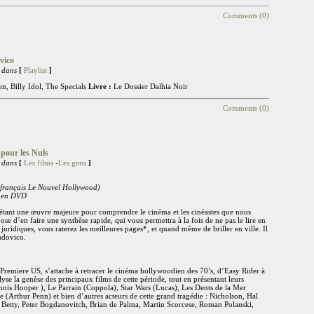
Comments (0)
vico
 dans
[
Playlist
]
n, Billy Idol, The Specials
Livre :
Le Dossier Dalhia Noir
Comments (0)
 pour les Nuls
 dans
[
Les films
-
Les gens
]
n français Le Nouvel Hollywood)
i en DVD
étant une œuvre majeure pour comprendre le cinéma et les cinéastes que nous
se d’en faire une synthèse rapide, qui vous permettra à la fois de ne pas le lire en
 juridiques, vous raterez les meilleures pages*, et quand même de briller en ville. Il
udovico.
 Premiere US, s’attache à retracer le cinéma hollywoodien des 70’s, d’Easy Rider à
lyse la genèse des principaux films de cette période, tout en présentant leurs
nnis Hooper ), Le Parrain (Coppola), Star Wars (Lucas), Les Dents de la Mer
 (Arthur Penn) et bien d’autres acteurs de cette grand tragédie : Nicholson, Hal
Betty, Peter Bogdanovitch, Brian de Palma, Martin Scorcese, Roman Polanski,