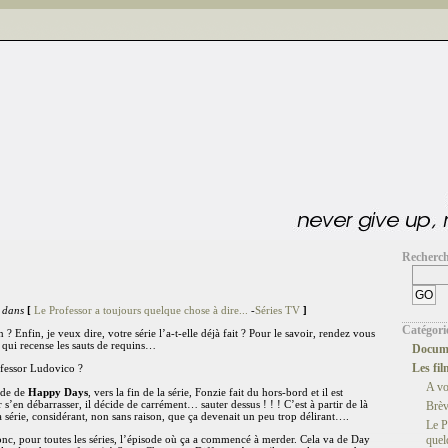
Recherc
 dans
[
Le Professor a toujours quelque chose à dire...
-
Séries TV
]
Catégori
 ? Enfin, je veux dire, votre série l’a-t-elle déjà fait ? Pour le savoir, rendez vous
 qui recense les sauts de requins…
Docume
Les fil
rofessor Ludovico ?
A v
ode de
Happy Days
, vers la fin de la série, Fonzie fait du hors-bord et il est
s’en débarrasser, il décide de carrément… sauter dessus ! ! ! C’est à partir de là
Brèv
a série, considérant, non sans raison, que ça devenait un peu trop délirant….
Le P
nc, pour toutes les séries, l’épisode où ça a commencé à merder. Cela va de Day
quel