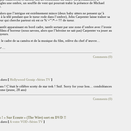
ngles une ombre, un souffle de vent qui pourrait trahir la présence de Michael
e.
lors que l’intrigue est extrêmement mince (deux baby sitters ne pensent qu’à
 à la télé pendant que le tueur rode dans l’ombre), John Carpenter laisse traîner sa
teur qui cherche partout où est ce %¨+°’/*-+ !!! de tueur.
 tantôt apparaissant en bord cadre, tantôt sortant par une zone d’ombre avec l’ironie
films d’horreur (nous savons, alors que l’héroïne ne sait pas) Carpenter va jouer au
ayeurs.
t le cadre de sa caméra et de la musique du film, relève du chef d’œuvre…
ûr …
Comments (0)
 dans
[
Hollywood Gossip
-
Séries TV
]
s ! C’était le célèbre scotty de star trek ! Snif. Sorry for your loss… condoléances
femme (jeune, 28 ans)
Comments (0)
s ! « Sur Ecoute » (The Wire) sort en DVD !!
 dans
[
A votre VOD
-
Séries TV
]