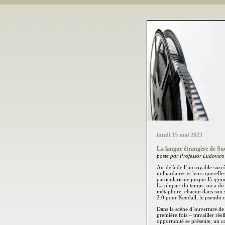
lundi 15 mai 2023
La langue étrangère de Su
posté par Professor Ludovico
Au-delà de l’incroyable succ
milliardaires et leurs querell
particularisme jusque-là igno
La plupart du temps, on a du
métaphore, chacun dans son s
2.0 pour Kendall, le pseudo m
Dans la scène d’ouverture de 
première fois – travailler rée
opportunité se présente, un co