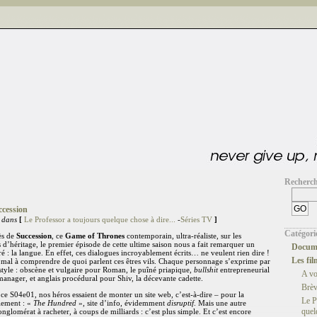
Recherc
ccession
 dans
[
Le Professor a toujours quelque chose à dire...
-
Séries TV
]
Catégori
ès de
Succession
, ce
Game of Thrones
contemporain, ultra-réaliste, sur les
es d’héritage, le premier épisode de cette ultime saison nous a fait remarquer un
Docume
ré : la langue. En effet, ces dialogues incroyablement écrits… ne veulent rien dire !
Les fil
 mal à comprendre de quoi parlent ces êtres vils. Chaque personnage s’exprime par
tyle : obscène et vulgaire pour Roman, le puîné priapique,
bullshit
entrepreneurial
A v
anager, et anglais procédural pour Shiv, la décevante cadette.
Brèv
ce S04e01, nos héros essaient de monter un site web, c’est-à-dire – pour la
Le P
llement : «
The Hundred
», site d’info, évidemment
disruptif
. Mais une autre
quel
nglomérat à racheter, à coups de milliards : c’est plus simple. Et c’est encore