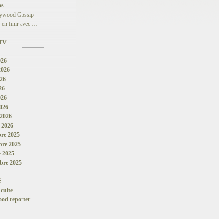
ns
lywood Gossip
 en finir avec …
t
 TV
026
 2026
026
26
026
026
 2026
r 2026
re 2025
re 2025
e 2025
bre 2025
é
 culte
ood reporter