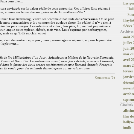
ue Papa convoite…
Les ge
era envisagée sur la valeur réelle de cette entreprise. Ces affaires-là se règlent à
Hol
ues, comme sur le marché aux poissons de Trouville-sur-Mer*.
Pour
wrunner Jesse Armstrong, virevoltent comme d’habitude dans
Succession
. On se perd
Playlis
ux de mots vernaculaires et à y comprendre quelque chose. En réalité, il n’y a rien à
Séries
ctère des personnages. Ces enfants sont vides ; leur père, lui, ne l’est pas, même si
 Leur langue est complexe, châtiée, mais vide. Lui s’exprime par borborygmes,
Archives
s, mais ce qu’il dit est clair, et net.
août 2
on, vient démontrer ce propos ; deux personnages se séparent, et pour la première
juillet
 ils pleurent…
juin 2
mai 20
ffit de lire Milliardaires d’un Jour : Splendeurs et Misères de la Nouvelle Economie,
avril 2
e Biseau et Doan Bui. Les auteurs racontent, avec force détails, comment Caramail,
ulé dans la farine des vieux crabes expérimentés comme Bernard Arnault, François
mars 2
r. Et vendu pour des milliards des entreprise qui ne valaient rien.
février
janvie
Comments (0)
décemb
novemb
octobr
septem
Cinelink
allocin
film de
hollyw
imdb