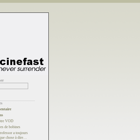
her
es
ntaire
ms
otre VOD
es de bobines
rofessor a toujours
que chose à dire…