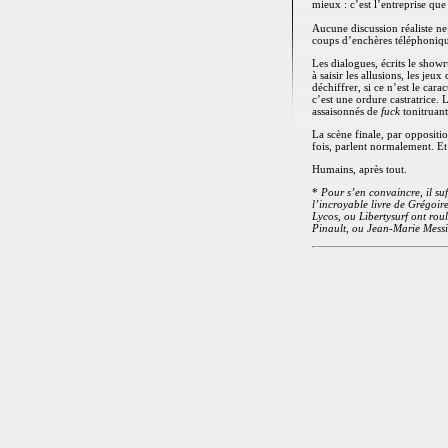
mieux : c’est l’entreprise q
Aucune discussion réaliste ne s
coups d’enchères téléphoniq
Les dialogues, écrits le sho
à saisir les allusions, les je
déchiffrer, si ce n’est le cara
c’est une ordure castratrice.
assaisonnés de
fuck
tonitruant
La scène finale, par oppositi
fois, parlent normalement. Et
Humains, après tout.
*
Pour s’en convaincre, il su
l’incroyable livre de Grégoir
Lycos, ou Libertysurf ont ro
Pinault, ou Jean-Marie Messie