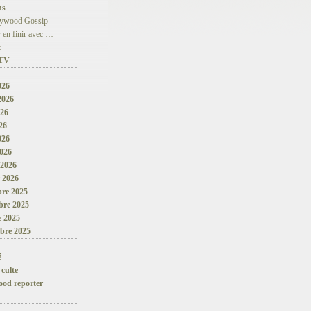
ns
lywood Gossip
 en finir avec …
t
 TV
026
 2026
026
26
026
026
 2026
r 2026
re 2025
re 2025
e 2025
bre 2025
é
 culte
ood reporter