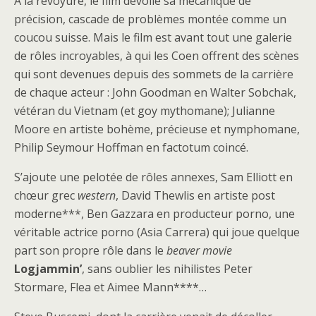
A la revoyure, le film dévoile sa mécanique de
précision, cascade de problèmes montée comme un
coucou suisse. Mais le film est avant tout une galerie
de rôles incroyables, à qui les Coen offrent des scènes
qui sont devenues depuis des sommets de la carrière
de chaque acteur : John Goodman en Walter Sobchak,
vétéran du Vietnam (et goy mythomane); Julianne
Moore en artiste bohème, précieuse et nymphomane,
Philip Seymour Hoffman en factotum coincé.
S’ajoute une pelotée de rôles annexes, Sam Elliott en
chœur grec
western
, David Thewlis en artiste post
moderne***, Ben Gazzara en producteur porno, une
véritable actrice porno (Asia Carrera) qui joue quelque
part son propre rôle dans le
beaver movie
Logjammin’
, sans oublier les nihilistes Peter
Stormare, Flea et Aimee Mann****…