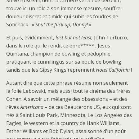
Steve Buscemi, dont la carrière venait de décoller,
trouve ici un rôle à son immense mesure, souffre-
douleur discret et timide qui subit les foudres de
Sobchack : «
Shut the fuck up, Donny!
»
Et puis, évidemment,
last but not least,
John Turturro,
dans le rôle qui le rendit célèbre***** ; Jesus
Quintana, champion de bowling et pédophile,
pratiquant le cunnilingus sur sa boule de bowling
tandis que les Gipsy Kings reprennent
Hotel California
!
Autant dire que cette phrase résume non seulement
la folie Lebowski, mais aussi tout le cinéma des frères
Cohen. A savoir un mélange des obsessions – et des
rêves
Americana
– de ces Beaucerons US, eux qui sont
nés à Saint Louis Park, Minnesota. Le Los Angeles des
Eagles, le western et la country de Hank Williams,
Esther Williams et Bob Dylan, assaisonné d’un goût