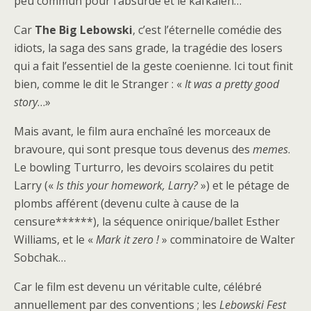
peu commun pour l’absurde et le kafkaïen…
Car
The Big Lebowski
, c’est l’éternelle comédie des
idiots, la saga des sans grade, la tragédie des losers
qui a fait l’essentiel de la geste coenienne. Ici tout finit
bien, comme le dit le Stranger : «
It was a pretty good
story
…»
Mais avant, le film aura enchaîné les morceaux de
bravoure, qui sont presque tous devenus des
memes
.
Le bowling Turturro, les devoirs scolaires du petit
Larry («
Is this your homework, Larry?
») et le pétage de
plombs afférent (devenu culte à cause de la
censure******), la séquence onirique/ballet Esther
Williams, et le «
Mark it zero !
» comminatoire de Walter
Sobchak…
Car le film est devenu un véritable culte, célébré
annuellement par des conventions ; les
Lebowski Fest