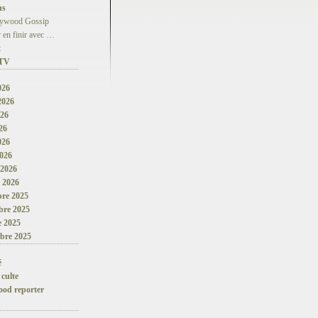
ns
lywood Gossip
 en finir avec …
t
 TV
026
 2026
026
26
026
026
 2026
r 2026
re 2025
re 2025
e 2025
bre 2025
é
 culte
ood reporter