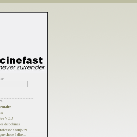
her
es
ntaire
ms
otre VOD
es de bobines
rofessor a toujours
que chose à dire…