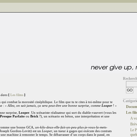
Recherc
 dans
[
Les films
]
Catégori
lm qui combat la morosité cinéphilique. Le film que tu te cites à toi-même pour te
he : «
Allez, on sait jamais, ça sera peut-être une bonne surprise, comme
Looper
!
»
Docume
Les fil
onne surprise,
Looper
. Un scénariste réalisateur qui sort du diable-vauvert (vous les
Presque Parfaite
ou
Brick
?), un scénario en béton, une interprétation et une
A v
.
Brèv
 comme une bonne GCA,
un-kilo-deux-elle-fait-un-peu-plus-je-vous-la-mets-
Le P
(Joseph Gordon-Levitt) est un
Looper
, un tueur à gages qui exécute des contrats
quel
 une machine à remonter le temps. Se débarrasser d’un corps dans le passé, en