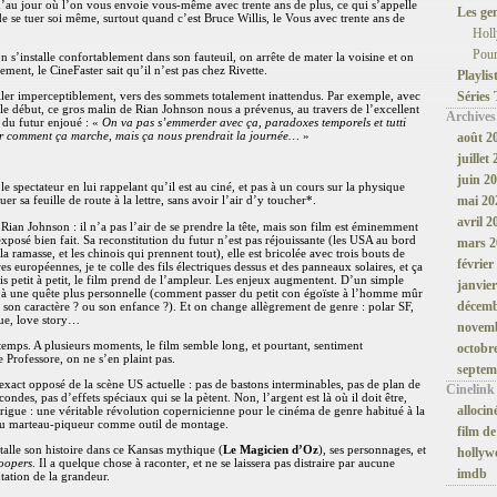
u’au jour où l’on vous envoie vous-même avec trente ans de plus, ce qui s’appelle
Les ge
de se tuer soi même, surtout quand c’est Bruce Willis, le Vous avec trente ans de
Hol
Pour
on s’installe confortablement dans son fauteuil, on arrête de mater la voisine et on
ment, le CineFaster sait qu’il n’est pas chez Rivette.
Playlis
ler imperceptiblement, vers des sommets totalement inattendus. Par exemple, avec
Séries
le début, ce gros malin de Rian Johnson nous a prévenus, au travers de l’excellent
Archives
d du futur enjoué : «
On va pas s’emmerder avec ça, paradoxes temporels et tutti
uer comment ça marche, mais ça nous prendrait la journée…
»
août 2
juillet
juin 2
e spectateur en lui rappelant qu’il est au ciné, et pas à un cours sur la physique
mai 20
uer sa feuille de route à la lettre, sans avoir l’air d’y toucher*.
avril 2
e Rian Johnson : il n’a pas l’air de se prendre la tête, mais son film est éminemment
posé bien fait. Sa reconstitution du futur n’est pas réjouissante (les USA au bord
mars 2
la ramasse, et les chinois qui prennent tout), elle est bricolée avec trois bouts de
février
res européennes, je te colle des fils électriques dessus et des panneaux solaires, et ça
is petit à petit, le film prend de l’ampleur. Les enjeux augmentent. D’un simple
janvie
e à une quête plus personnelle (comment passer du petit con égoïste à l’homme mûr
décemb
 ? son caractère ? ou son enfance ?). Et on change allègrement de genre : polar SF,
ue, love story…
novemb
emps. A plusieurs moments, le film semble long, et pourtant, sentiment
octobr
e Professore, on ne s’en plaint pas.
septem
’exact opposé de la scène US actuelle : pas de bastons interminables, pas de plan de
Cinelink
ondes, pas d’effets spéciaux qui se la pètent. Non, l’argent est là où il doit être,
allocin
ntrigue : une véritable révolution copernicienne pour le cinéma de genre habitué à la
 au marteau-piqueur comme outil de montage.
film de
talle son histoire dans ce Kansas mythique (
Le Magicien d’Oz
), ses personnages, et
hollyw
oopers
. Il a quelque chose à raconter, et ne se laissera pas distraire par aucune
imdb
tation de la grandeur.