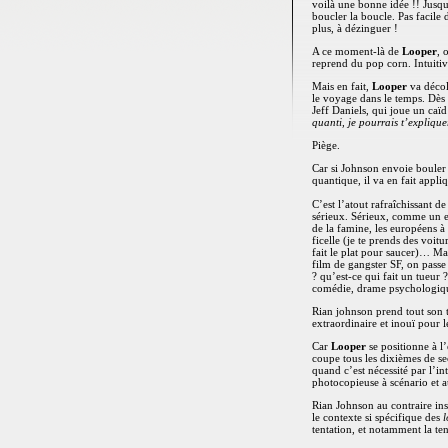
voilà une bonne idée !! Jusq
boucler la boucle. Pas facile 
plus, à dézinguer !
A ce moment-là de
Looper
, 
reprend du pop corn. Intuitive
Mais en fait,
Looper
va décol
le voyage dans le temps. Dès 
Jeff Daniels, qui joue un caï
quanti, je pourrais t’expliq
Piège.
Car si Johnson envoie bouler l
quantique, il va en fait appliq
C’est l’atout rafraîchissant d
sérieux. Sérieux, comme un ex
de la famine, les européens à 
ficelle (je te prends des voitu
fait le plat pour saucer)… Ma
film de gangster SF, on pass
? qu’est-ce qui fait un tueur
comédie, drame psychologiq
Rian johnson prend tout son t
extraordinaire et inouï pour l
Car
Looper
se positionne à l
coupe tous les dixièmes de sec
quand c’est nécessité par l’i
photocopieuse à scénario et
Rian Johnson au contraire ins
le contexte si spécifique des
l
tentation, et notamment la ten