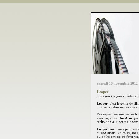
samedi 10 novembre 2012
Looper
posté par Professor Ludovico
Looper
, c’est le genre de fi
motiver à retourner au cinoc
Parce que c’est une sacrée b
avez vu, vous,
Une Arnaque 
réalisation aux petits oignons
Looper
commence pourtant
quand-même
: en 2044, Joe 
qu’on lui envoie du futur via